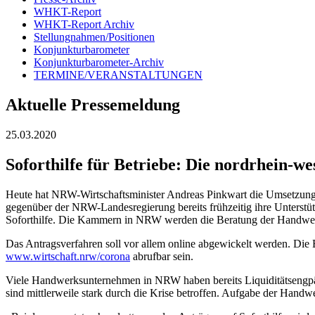
WHKT-Report
WHKT-Report Archiv
Stellungnahmen/Positionen
Konjunkturbarometer
Konjunkturbarometer-Archiv
TERMINE/VERANSTALTUNGEN
Aktuelle Pressemeldung
25.03.2020
Soforthilfe für Betriebe: Die nordrhein-
Heute hat NRW-Wirtschaftsminister Andreas Pinkwart die Umsetzung 
gegenüber der NRW-Landesregierung bereits frühzeitig ihre Unterstü
Soforthilfe. Die Kammern in NRW werden die Beratung der Handwerk
Das Antragsverfahren soll vor allem online abgewickelt werden. Die
www.wirtschaft.nrw/corona
abrufbar sein.
Viele Handwerksunternehmen in NRW haben bereits Liquiditätsengpäs
sind mittlerweile stark durch die Krise betroffen. Aufgabe der Hand