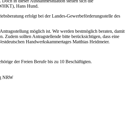
 Doch in dieser Ausnahmesituation stellen sich die
s (WHKT), Hans Hund.
iebsberatung erfolgt bei der Landes-Gewerbeförderungsstelle des
Antragsstellung möglich ist. Wir werden bestmöglich beraten, damit
. Zudem sollten Antragstellende bitte berücksichtigen, dass eine
des Westdeutschen Handwerkskammertages Matthias Heidmeier.
hörige der Freien Berufe bis zu 10 Beschäftigten.
ung NRW