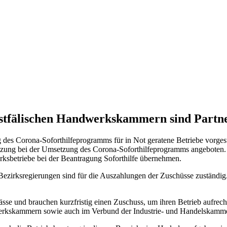
westfälischen Handwerkskammern sind Partn
des Corona-Soforthilfeprogramms für in Not geratene Betriebe vorge
tzung bei der Umsetzung des Corona-Soforthilfeprogramms angeboten. 
sbetriebe bei der Beantragung Soforthilfe übernehmen.
 Bezirksregierungen sind für die Auszahlungen der Zuschüsse zuständi
se und brauchen kurzfristig einen Zuschuss, um ihren Betrieb aufre
werkskammern sowie auch im Verbund der Industrie- und Handelskammern