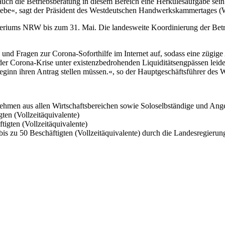
uch die Betriebsberatung in diesem Bereich eine Herkulesaufgabe sein.
triebe«, sagt der Präsident des Westdeutschen Handwerkskammertage
isteriums NRW bis zum 31. Mai. Die landesweite Koordinierung der Betr
und Fragen zur Corona-Soforthilfe im Internet auf, sodass eine zügige 
 der Corona-Krise unter existenzbedrohenden Liquiditätsengpässen leiden
u Beginn ihren Antrag stellen müssen.«, so der Hauptgeschäftsführer 
rnehmen aus allen Wirtschaftsbereichen sowie Soloselbständige und Ange
ten (Vollzeitäquivalente)
igten (Vollzeitäquivalente)
bis zu 50 Beschäftigten (Vollzeitäquivalente) durch die Landesregier