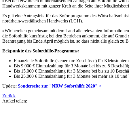
»Bei den erwarteten hunderttausenden Anträgen auf Soforthilfe wird a
Handwerkskammern mit ganzer Kraft an die Seite ihrer Mitgliedsbe
Es gilt eine Antragsfrist für das Sofortprogramm des Wirtschaftsmin
nordrhein-westfälischen Handwerks (LGH).
»Wir bereiten gemeinsam mit dem Land alle relevanten Informationen 
die Soforthilfe kurzfristig bei den Betrieben ankommt, die auf Grund
Beantragung bis Ende April möglich ist, so dass nicht alle gleich z
Eckpunkte des Soforthilfe-Programms:
Finanzielle Soforthilfe (steuerbare Zuschüsse) für Kleinstunte
Bis 9.000 € Einmalzahlung für 3 Monate bei bis zu 5 Beschäftig
Bis 15.000 € Einmalzahlung für 3 Monate bei bis zu 10 Beschäft
Bis 25.000 € Einmalzahlung für 3 Monate bei mehr als 10 und 
Update:
Sonderseite zur "NRW Soforthilfe 2020" >
Zurück
Artikel teilen: