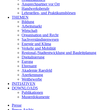
Ansprechpartner vor Ort
Handwerksberufe
Lehrstellen- und Praktikumsbörsen
THEMEN
Bildung
Arbeitsmarkt
Wirtschaft
Organisation und Recht
Sachverständigenwesen
Energie und Klima
Verkehr und Mobilität
Regional-/Stadtentwicklung und Bauleitplanung
Digitalisierung
Europa
Ehrenamt
Akademie Raesfeld
Anerkennung
Wettbewerbe
INITIATIVEN
DOWNLOADS
Publikationen
Musterdokumente
Presse
Presse-Archiv