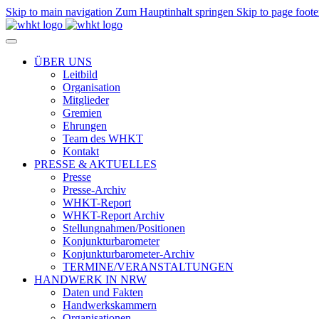
Skip to main navigation
Zum Hauptinhalt springen
Skip to page foote
ÜBER UNS
Leitbild
Organisation
Mitglieder
Gremien
Ehrungen
Team des WHKT
Kontakt
PRESSE & AKTUELLES
Presse
Presse-Archiv
WHKT-Report
WHKT-Report Archiv
Stellungnahmen/Positionen
Konjunkturbarometer
Konjunkturbarometer-Archiv
TERMINE/VERANSTALTUNGEN
HANDWERK IN NRW
Daten und Fakten
Handwerkskammern
Organisationen