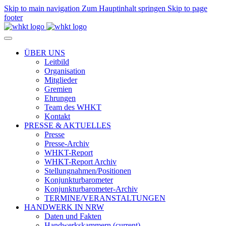
Skip to main navigation
Zum Hauptinhalt springen
Skip to page
footer
ÜBER UNS
Leitbild
Organisation
Mitglieder
Gremien
Ehrungen
Team des WHKT
Kontakt
PRESSE & AKTUELLES
Presse
Presse-Archiv
WHKT-Report
WHKT-Report Archiv
Stellungnahmen/Positionen
Konjunkturbarometer
Konjunkturbarometer-Archiv
TERMINE/VERANSTALTUNGEN
HANDWERK IN NRW
Daten und Fakten
Handwerkskammern
(current)