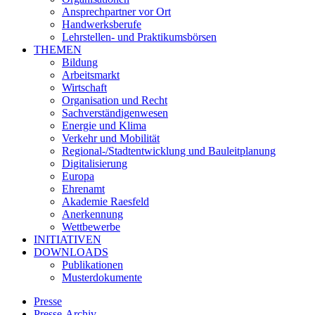
Ansprechpartner vor Ort
Handwerksberufe
Lehrstellen- und Praktikumsbörsen
THEMEN
Bildung
Arbeitsmarkt
Wirtschaft
Organisation und Recht
Sachverständigenwesen
Energie und Klima
Verkehr und Mobilität
Regional-/Stadtentwicklung und Bauleitplanung
Digitalisierung
Europa
Ehrenamt
Akademie Raesfeld
Anerkennung
Wettbewerbe
INITIATIVEN
DOWNLOADS
Publikationen
Musterdokumente
Presse
Presse-Archiv