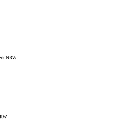
dwerk NRW
 NRW