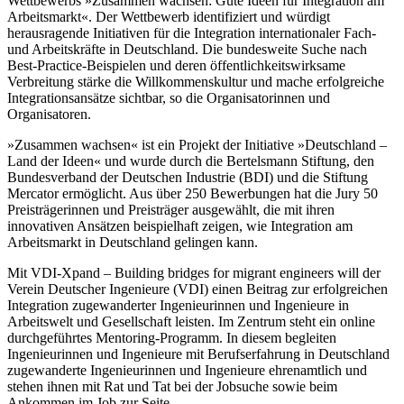
Wettbewerbs »Zusammen wachsen: Gute Ideen für Integration am
Arbeitsmarkt«. Der Wettbewerb identifiziert und würdigt
herausragende Initiativen für die Integration internationaler Fach-
und Arbeitskräfte in Deutschland. Die bundesweite Suche nach
Best-Practice-Beispielen und deren öffentlichkeitswirksame
Verbreitung stärke die Willkommenskultur und mache erfolgreiche
Integrationsansätze sichtbar, so die Organisatorinnen und
Organisatoren.
»Zusammen wachsen« ist ein Projekt der Initiative »Deutschland –
Land der Ideen« und wurde durch die Bertelsmann Stiftung, den
Bundesverband der Deutschen Industrie (BDI) und die Stiftung
Mercator ermöglicht. Aus über 250 Bewerbungen hat die Jury 50
Preisträgerinnen und Preisträger ausgewählt, die mit ihren
innovativen Ansätzen beispielhaft zeigen, wie Integration am
Arbeitsmarkt in Deutschland gelingen kann.
Mit VDI-Xpand – Building bridges for migrant engineers will der
Verein Deutscher Ingenieure (VDI) einen Beitrag zur erfolgreichen
Integration zugewanderter Ingenieurinnen und Ingenieure in
Arbeitswelt und Gesellschaft leisten. Im Zentrum steht ein online
durchgeführtes Mentoring-Programm. In diesem begleiten
Ingenieurinnen und Ingenieure mit Berufserfahrung in Deutschland
zugewanderte Ingenieurinnen und Ingenieure ehrenamtlich und
stehen ihnen mit Rat und Tat bei der Jobsuche sowie beim
Ankommen im Job zur Seite.