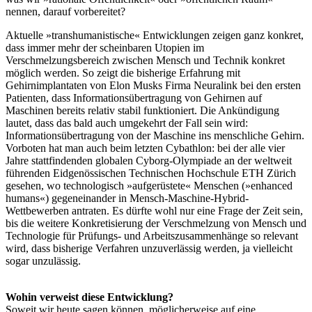
nennen, darauf vorbereitet?
Aktuelle »transhumanistische« Entwicklungen zeigen ganz konkret,
dass immer mehr der scheinbaren Utopien im
Verschmelzungsbereich zwischen Mensch und Technik konkret
möglich werden. So zeigt die bisherige Erfahrung mit
Gehirnimplantaten von Elon Musks Firma Neuralink bei den ersten
Patienten, dass Informationsübertragung von Gehirnen auf
Maschinen bereits relativ stabil funktioniert. Die Ankündigung
lautet, dass das bald auch umgekehrt der Fall sein wird:
Informationsübertragung von der Maschine ins menschliche Gehirn.
Vorboten hat man auch beim letzten Cybathlon: bei der alle vier
Jahre stattfindenden globalen Cyborg-Olympiade an der weltweit
führenden Eidgenössischen Technischen Hochschule ETH Zürich
gesehen, wo technologisch »aufgerüstete« Menschen (»enhanced
humans«) gegeneinander in Mensch-Maschine-Hybrid-
Wettbewerben antraten. Es dürfte wohl nur eine Frage der Zeit sein,
bis die weitere Konkretisierung der Verschmelzung von Mensch und
Technologie für Prüfungs- und Arbeitszusammenhänge so relevant
wird, dass bisherige Verfahren unzuverlässig werden, ja vielleicht
sogar unzulässig.
Wohin verweist diese Entwicklung?
Soweit wir heute sagen können, möglicherweise auf eine