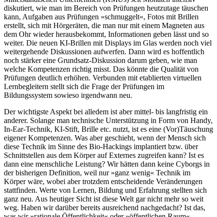
diskutiert, wie man im Bereich von Prüfungen heutzutage täuschen
kann, Aufgaben aus Prüfungen »schmuggelt«, Fotos mit Brillen
erstellt, sich mit Hörgeräten, die man nur mit einem Magneten aus
dem Ohr wieder herausbekommt, Informationen geben lässt und so
weiter. Die neuen KI-Brillen mit Displays im Glas werden noch viel
weitergehende Diskussionen aufwerfen. Dann wird es hoffentlich
noch stärker eine Grundsatz-Diskussion darum geben, wie man
welche Kompetenzen richtig misst. Das könnte die Qualität von
Prüfungen deutlich erhöhen. Verbunden mit etablierten virtuellen
Lernbegleitern stellt sich die Frage der Prüfungen im
Bildungssystem sowieso irgendwann neu.
Der wichtigste Aspekt bei alledem ist aber mittel- bis langfristig ein
anderer. Solange man technische Unterstützung in Form von Handy,
In-Ear-Technik, KI-Stift, Brille etc. nutzt, ist es eine (Vor)Täuschung
eigener Kompetenzen. Was aber geschieht, wenn der Mensch sich
diese Technik im Sinne des Bio-Hackings implantiert bzw. über
Schnittstellen aus dem Körper auf Externes zugreifen kann? Ist es
dann eine menschliche Leistung? Wir hätten dann keine Cyborgs in
der bisherigen Definition, weil nur »ganz wenig« Technik im
Körper wäre, wobei aber trotzdem entscheidende Veränderungen
stattfinden. Werte von Lernen, Bildung und Erfahrung stellten sich
ganz neu. Aus heutiger Sicht ist diese Welt gar nicht mehr so weit
weg. Haben wir darüber bereits ausreichend nachgedacht? Ist das,
was wir »rationale Öffentlichkeit« oder »öffentlichen Raum«