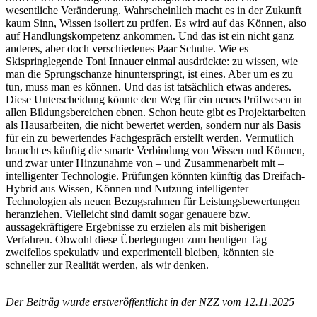
wesentliche Veränderung. Wahrscheinlich macht es in der Zukunft
kaum Sinn, Wissen isoliert zu prüfen. Es wird auf das Können, also
auf Handlungskompetenz ankommen. Und das ist ein nicht ganz
anderes, aber doch verschiedenes Paar Schuhe. Wie es
Skispringlegende Toni Innauer einmal ausdrückte: zu wissen, wie
man die Sprungschanze hinunterspringt, ist eines. Aber um es zu
tun, muss man es können. Und das ist tatsächlich etwas anderes.
Diese Unterscheidung könnte den Weg für ein neues Prüfwesen in
allen Bildungsbereichen ebnen. Schon heute gibt es Projektarbeiten
als Hausarbeiten, die nicht bewertet werden, sondern nur als Basis
für ein zu bewertendes Fachgespräch erstellt werden. Vermutlich
braucht es künftig die smarte Verbindung von Wissen und Können,
und zwar unter Hinzunahme von – und Zusammenarbeit mit –
intelligenter Technologie. Prüfungen könnten künftig das Dreifach-
Hybrid aus Wissen, Können und Nutzung intelligenter
Technologien als neuen Bezugsrahmen für Leistungsbewertungen
heranziehen. Vielleicht sind damit sogar genauere bzw.
aussagekräftigere Ergebnisse zu erzielen als mit bisherigen
Verfahren. Obwohl diese Überlegungen zum heutigen Tag
zweifellos spekulativ und experimentell bleiben, könnten sie
schneller zur Realität werden, als wir denken.
Der Beiträg wurde erstveröffentlicht in der NZZ vom 12.11.2025