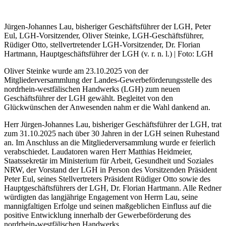
Jürgen-Johannes Lau, bisheriger Geschäftsführer der LGH, Peter
Eul, LGH-Vorsitzender, Oliver Steinke, LGH-Geschäftsführer,
Rüdiger Otto, stellvertretender LGH-Vorsitzender, Dr. Florian
Hartmann, Hauptgeschäftsführer der LGH (v. r. n. l.) | Foto: LGH
Oliver Steinke wurde am 23.10.2025 von der
Mitgliederversammlung der Landes-Gewerbeförderungsstelle des
nordrhein-westfälischen Handwerks (LGH) zum neuen
Geschäftsführer der LGH gewählt. Begleitet von den
Glückwünschen der Anwesenden nahm er die Wahl dankend an.
Herr Jürgen-Johannes Lau, bisheriger Geschäftsführer der LGH, trat
zum 31.10.2025 nach über 30 Jahren in der LGH seinen Ruhestand
an. Im Anschluss an die Mitgliederversammlung wurde er feierlich
verabschiedet. Laudatoren waren Herr Matthias Heidmeier,
Staatssekretär im Ministerium für Arbeit, Gesundheit und Soziales
NRW, der Vorstand der LGH in Person des Vorsitzenden Präsident
Peter Eul, seines Stellvertreters Präsident Rüdiger Otto sowie des
Hauptgeschäftsführers der LGH, Dr. Florian Hartmann. Alle Redner
würdigten das langjährige Engagement von Herrn Lau, seine
mannigfaltigen Erfolge und seinen maßgeblichen Einfluss auf die
positive Entwicklung innerhalb der Gewerbeförderung des
nordrhein-westfälischen Handwerks.