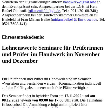
Vertreterin der Digitalisierungsplattform
handwerk-digital.nrw
an
dem Event präsent sein. Ansprechpartner bei der LGH ist Herr
Rafael Olkusnik (
olkusznik[ ät ]lgh.de
, Tel.: 0211-30108-340);
Ansprechpartnerin bei der Handwerkskammer Ostwestfalen zu
Bielefeld ist Frau Miriam Belke (
miriam.belke[ ät ]hwk-owl.de
, Tel.
0521/5608-141).
Ehrenamtsakademie:
Lohnenswerte Seminare für Prüferinnen
und Prüfer im Handwerk im November
und Dezember
Für Prüferinnen und Prüfer im Handwerk sind im Seminar
»Verstehen und verstanden werden – Kommunikation individuell
auf den Prüfling abstimmen« noch freie Plätze verfügbar.
Das Seminar findet in hybrider Form am
17.11.2022 und am
08.12.2022 jeweils von 09:00 bis 17:00 Uhr
statt. Die Teilnahme
ist kostenlos! Die Anmeldung erfolgt unkompliziert über