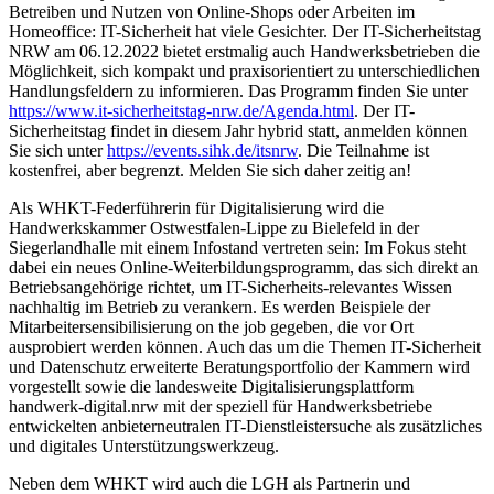
Betreiben und Nutzen von Online-Shops oder Arbeiten im
Homeoffice: IT-Sicherheit hat viele Gesichter. Der IT-Sicherheitstag
NRW am 06.12.2022 bietet erstmalig auch Handwerksbetrieben die
Möglichkeit, sich kompakt und praxisorientiert zu unterschiedlichen
Handlungsfeldern zu informieren. Das Programm finden Sie unter
https://www.it-sicherheitstag-nrw.de/Agenda.html
. Der IT-
Sicherheitstag findet in diesem Jahr hybrid statt, anmelden können
Sie sich unter
https://events.sihk.de/itsnrw
. Die Teilnahme ist
kostenfrei, aber begrenzt. Melden Sie sich daher zeitig an!
Als WHKT-Federführerin für Digitalisierung wird die
Handwerkskammer Ostwestfalen-Lippe zu Bielefeld in der
Siegerlandhalle mit einem Infostand vertreten sein: Im Fokus steht
dabei ein neues Online-Weiterbildungsprogramm, das sich direkt an
Betriebsangehörige richtet, um IT-Sicherheits-relevantes Wissen
nachhaltig im Betrieb zu verankern. Es werden Beispiele der
Mitarbeitersensibilisierung on the job gegeben, die vor Ort
ausprobiert werden können. Auch das um die Themen IT-Sicherheit
und Datenschutz erweiterte Beratungsportfolio der Kammern wird
vorgestellt sowie die landesweite Digitalisierungsplattform
handwerk-digital.nrw mit der speziell für Handwerksbetriebe
entwickelten anbieterneutralen IT-Dienstleistersuche als zusätzliches
und digitales Unterstützungswerkzeug.
Neben dem WHKT wird auch die LGH als Partnerin und