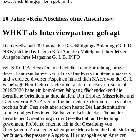
bzw. Ausbildungsplätzen geknüpft.
10 Jahre »Kein Abschluss ohne Anschluss«:
WHKT als Interviewpartner gefragt
Die Gesellschaft für innovative Beschäftigungsförderung (G. I. B.
NRW) stellte das Thema KAoA in den Mittelpunkt ihrer letzten
Ausgabe ihres Magazins G. I. B. INFO.
WHKT-GF Andreas Oehme begleitete den Entstehungsprozess
dieser Landesinitiative, vertritt das Handwerk im Steuerungskreis
und wurde zu diversen Aspekten hinsichtlich KAoA von der G. I.
B. befragt. Herr Oehme sagte unter anderem: »Erst im Schuljahr
2019/2020 hatte ein kompletter Jahrgang flächendeckend die
Berufliche Orientierung durchlaufen. Um Erfolge, Misserfolge und
Grenzen von KAoA vernünftig beurteilen zu können, ist es daher
noch zu früh. Fest steht aber schon heute: Die Landesinitiative
konnte einiges bewirken. So hat zum Beispiel das Thema der
Beruflichen Orientierung in der Gesellschaft an Bedeutung
gewonnen. Probleme erkenne ich in der Gestaltung von
Übergängen. Zu selten erhalten junge Menschen, die Unterstützung
benötigen, das passende Angebot. Hier mangelt es an Anreizen,