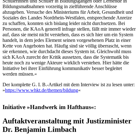
Schülerinnen und Schüler in Bildungsgängen oder Lernende in
Bildungsmaßnahmen vorzeitig in zielführende Anschlüsse
abzugeben. Versuche des Ministeriums für Arbeit, Gesundheit und
Soziales des Landes Nordrhein-Westfalen, entsprechende Anreize
zu schaffen, konnten sich bislang leider nicht durchsetzen. Bei
Personen, die KAoA generell infrage stellen, fällt mir immer wieder
auf, dass sie meist nicht verstehen, dass es sich hier um ein System
handelt, in dem jedes Element seinen vorgesehenen Platz in einer
Kette von Angeboten hat. Häufig sind sie völlig überrascht, wenn
sie erkennen, wie durchdacht dieses System ist. Gleichwohl muss
sich KAoA zurecht der Kritik aussetzen, dass die Systematik bis
heute noch zu wenige Akteure wirklich verstehen. Hier hätte die
Initiative bei ihrer Einführung kommunikativ besser begleitet
werden müssen.«
Der komplette G. I. B.-Artikel mit dem Interview ist zu lesen unter:
»
https://www.whkt.de/themen/bildung
«
Initiative »Handwerk im Hafthaus«:
Auftaktveranstaltung mit Justizminister
Dr. Benjamin Limbach