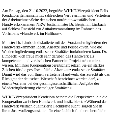
Am Freitag, den 21.10.2022, begrüßte WHKT-Vizepräsident Felix
Kendziora gemeinsam mit zahlreichen Vertreterinnen und Vertretern
der Arbeitnehmer-Seite der sieben nordrhein-westfälischen
Handwerkskammern NRW-Justizminister Dr. Benjamin Limbach
auf Schloss Raesfeld zur Auftaktveranstaltung im Rahmen des
Vorhabens »Handwerk im Hafthaus«.
Minister Dr. Limbach diskutierte mit den Vorstandsmitgliedern der
Handwerkskammern Ideen, Ansätze und Perspektiven, wie die
Wiedereingliederung entlassener Straftäter funktionieren kann. Dr.
Limbach: »Ich freue mich sehr darüber, das Handwerk als
kompetenten und verlässlichen Partner im Projekt neben mir zu
wissen. Mit Ihrer Kooperationsbereitschaft setzen Sie ein starkes
Zeichen für die gesellschaftliche Akzeptanz entlassener Straftäter.
Damit wird das von Ihnen vertretene Handwerk, das zurecht als das
Rückgrat der deutschen Wirtschaft bezeichnet werden darf, zu
einem Vorreiter bei der gesamtgesellschaftlichen Aufgabe der
Wiedereingliederung ehemaliger Straftäter.«
WHKT-Vizepräsident Kendziora betonte die Perspektiven, die die
Kooperation zwischen Handwerk und Justiz bietet: »Während das
Handwerk vielfach qualifizierte Fachkräfte sucht, sorgen Sie in
Ihren Justizvollzugsanstalten für eine fachlich fundierte berufliche