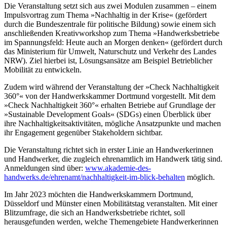
Die Veranstaltung setzt sich aus zwei Modulen zusammen – einem
Impulsvortrag zum Thema »Nachhaltig in der Krise« (gefördert
durch die Bundeszentrale für politische Bildung) sowie einem sich
anschließenden Kreativworkshop zum Thema »Handwerksbetriebe
im Spannungsfeld: Heute auch an Morgen denken« (gefördert durch
das Ministerium für Umwelt, Naturschutz und Verkehr des Landes
NRW). Ziel hierbei ist, Lösungsansätze am Beispiel Betrieblicher
Mobilität zu entwickeln.
Zudem wird während der Veranstaltung der »Check Nachhaltigkeit
360°« von der Handwerkskammer Dortmund vorgestellt. Mit dem
»Check Nachhaltigkeit 360°« erhalten Betriebe auf Grundlage der
»Sustainable Development Goals« (SDGs) einen Überblick über
ihre Nachhaltigkeitsaktivitäten, mögliche Ansatzpunkte und machen
ihr Engagement gegenüber Stakeholdern sichtbar.
Die Veranstaltung richtet sich in erster Linie an Handwerkerinnen
und Handwerker, die zugleich ehrenamtlich im Handwerk tätig sind.
Anmeldungen sind über:
www.akademie-des-
handwerks.de/ehrenamt/nachhaltigkeit-im-blick-behalten
möglich.
Im Jahr 2023 möchten die Handwerkskammern Dortmund,
Düsseldorf und Münster einen Mobilitätstag veranstalten. Mit einer
Blitzumfrage, die sich an Handwerksbetriebe richtet, soll
herausgefunden werden, welche Themengebiete Handwerkerinnen