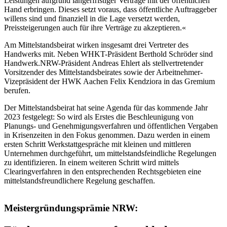
Leistungen aufgrund längerfristiger Verträge mit der öffentlichen
Hand erbringen. Dieses setzt voraus, dass öffentliche Auftraggeber
willens sind und finanziell in die Lage versetzt werden,
Preissteigerungen auch für ihre Verträge zu akzeptieren.«
Am Mittelstandsbeirat wirken insgesamt drei Vertreter des
Handwerks mit. Neben WHKT-Präsident Berthold Schröder sind
Handwerk.NRW-Präsident Andreas Ehlert als stellvertretender
Vorsitzender des Mittelstandsbeirates sowie der Arbeitnehmer-
Vizepräsident der HWK Aachen Felix Kendziora in das Gremium
berufen.
Der Mittelstandsbeirat hat seine Agenda für das kommende Jahr
2023 festgelegt: So wird als Erstes die Beschleunigung von
Planungs- und Genehmigungsverfahren und öffentlichen Vergaben
in Krisenzeiten in den Fokus genommen. Dazu werden in einem
ersten Schritt Werkstattgespräche mit kleinen und mittleren
Unternehmen durchgeführt, um mittelstandsfeindliche Regelungen
zu identifizieren. In einem weiteren Schritt wird mittels
Clearingverfahren in den entsprechenden Rechtsgebieten eine
mittelstandsfreundlichere Regelung geschaffen.
Meistergründungsprämie NRW: