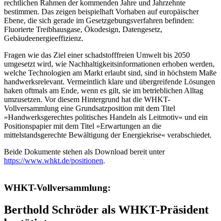
rechtlichen Rahmen der kommenden Jahre und Jahrzehnte
bestimmen. Das zeigen beispielhaft Vorhaben auf europäischer
Ebene, die sich gerade im Gesetzgebungsverfahren befinden:
Fluorierte Treibhausgase, Ökodesign, Datengesetz,
Gebäudeenergieeffizienz.
Fragen wie das Ziel einer schadstofffreien Umwelt bis 2050
umgesetzt wird, wie Nachhaltigkeitsinformationen erhoben werden,
welche Technologien am Markt erlaubt sind, sind in höchstem Maße
handwerksrelevant. Vermeintlich klare und übergreifende Lösungen
haken oftmals am Ende, wenn es gilt, sie im betrieblichen Alltag
umzusetzen. Vor diesem Hintergrund hat die WHKT-
Vollversammlung eine Grundsatzposition mit dem Titel
»Handwerksgerechtes politisches Handeln als Leitmotiv« und ein
Positionspapier mit dem Titel »Erwartungen an die
mittelstandsgerechte Bewältigung der Energiekrise« verabschiedet.
Beide Dokumente stehen als Download bereit unter
https://www.whkt.de/positionen
.
WHKT-Vollversammlung:
Berthold Schröder als WHKT-Präsident