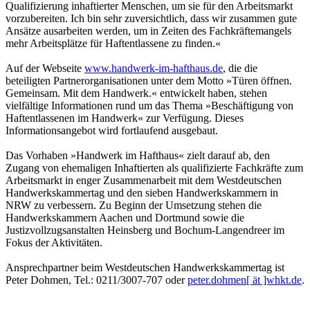
Qualifizierung inhaftierter Menschen, um sie für den Arbeitsmarkt
vorzubereiten. Ich bin sehr zuversichtlich, dass wir zusammen gute
Ansätze ausarbeiten werden, um in Zeiten des Fachkräftemangels
mehr Arbeitsplätze für Haftentlassene zu finden.«
Auf der Webseite
www.handwerk-im-hafthaus.de
, die die
beteiligten Partnerorganisationen unter dem Motto »Türen öffnen.
Gemeinsam. Mit dem Handwerk.« entwickelt haben, stehen
vielfältige Informationen rund um das Thema »Beschäftigung von
Haftentlassenen im Handwerk« zur Verfügung. Dieses
Informationsangebot wird fortlaufend ausgebaut.
Das Vorhaben »Handwerk im Hafthaus« zielt darauf ab, den
Zugang von ehemaligen Inhaftierten als qualifizierte Fachkräfte zum
Arbeitsmarkt in enger Zusammenarbeit mit dem Westdeutschen
Handwerkskammertag und den sieben Handwerkskammern in
NRW zu verbessern. Zu Beginn der Umsetzung stehen die
Handwerkskammern Aachen und Dortmund sowie die
Justizvollzugsanstalten Heinsberg und Bochum-Langendreer im
Fokus der Aktivitäten.
Ansprechpartner beim Westdeutschen Handwerkskammertag ist
Peter Dohmen, Tel.: 0211/3007-707 oder
peter.dohmen[ ät ]whkt.de
.