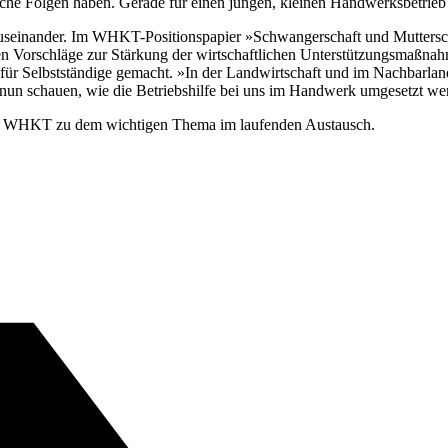
che Folgen haben. Gerade für einen jungen, kleinen Handwerksbetrieb k
seinander. Im WHKT-Positionspapier »Schwangerschaft und Mutterschaf
n Vorschläge zur Stärkung der wirtschaftlichen Unterstützungsmaßna
r Selbstständige gemacht. »In der Landwirtschaft und im Nachbarland Ö
 nun schauen, wie die Betriebshilfe bei uns im Handwerk umgesetzt w
t der WHKT zu dem wichtigen Thema im laufenden Austausch.