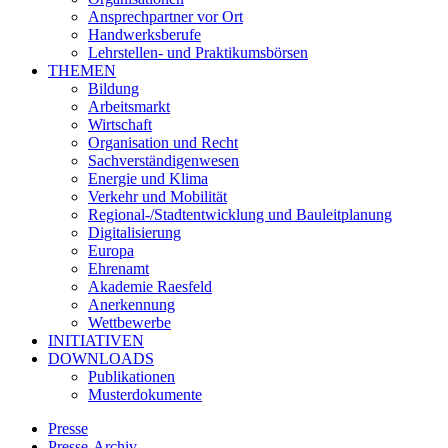
Ansprechpartner vor Ort
Handwerksberufe
Lehrstellen- und Praktikumsbörsen
THEMEN
Bildung
Arbeitsmarkt
Wirtschaft
Organisation und Recht
Sachverständigenwesen
Energie und Klima
Verkehr und Mobilität
Regional-/Stadtentwicklung und Bauleitplanung
Digitalisierung
Europa
Ehrenamt
Akademie Raesfeld
Anerkennung
Wettbewerbe
INITIATIVEN
DOWNLOADS
Publikationen
Musterdokumente
Presse
Presse-Archiv