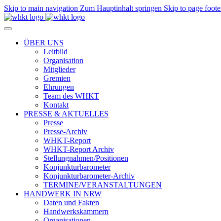
Skip to main navigation
Zum Hauptinhalt springen
Skip to page foote
ÜBER UNS
Leitbild
Organisation
Mitglieder
Gremien
Ehrungen
Team des WHKT
Kontakt
PRESSE & AKTUELLES
Presse
Presse-Archiv
WHKT-Report
WHKT-Report Archiv
Stellungnahmen/Positionen
Konjunkturbarometer
Konjunkturbarometer-Archiv
TERMINE/VERANSTALTUNGEN
HANDWERK IN NRW
Daten und Fakten
Handwerkskammern
Organisationen