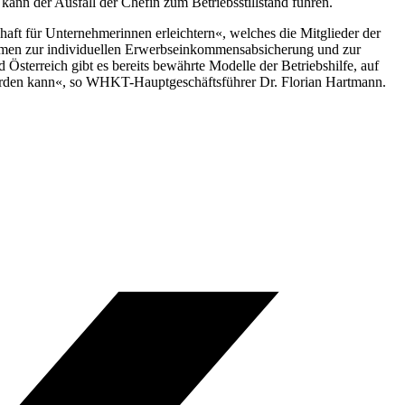
ann der Ausfall der Chefin zum Betriebsstillstand führen.
t für Unternehmerinnen erleichtern«, welches die Mitglieder der
hmen zur individuellen Erwerbseinkommensabsicherung und zur
sterreich gibt es bereits bewährte Modelle der Betriebshilfe, auf
erden kann«, so WHKT-Hauptgeschäftsführer Dr. Florian Hartmann.