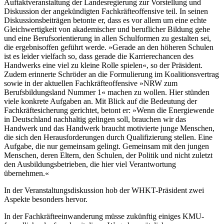
Auftaktveranstaltung der Landesregierung zur Vorstellung und
Diskussion der angekündigten Fachkräfteoffensive teil. In seinen
Diskussionsbeiträgen betonte er, dass es vor allem um eine echte
Gleichwertigkeit von akademischer und beruflicher Bildung gehe
und eine Berufsorientierung in allen Schulformen zu gestalten sei,
die ergebnisoffen geführt werde. »Gerade an den höheren Schulen
ist es leider vielfach so, dass gerade die Karrierechancen des
Handwerks eine viel zu kleine Rolle spielen«, so der Präsident.
Zudem erinnerte Schröder an die Formulierung im Koalitionsvertrag
sowie in der aktuellen Fachkräfteoffensive »NRW zum
Berufsbildungsland Nummer 1« machen zu wollen. Hier stünden
viele konkrete Aufgaben an. Mit Blick auf die Bedeutung der
Fachkräftesicherung gerichtet, betont er: »Wenn die Energiewende
in Deutschland nachhaltig gelingen soll, brauchen wir das
Handwerk und das Handwerk braucht motivierte junge Menschen,
die sich den Herausforderungen durch Qualifizierung stellen. Eine
Aufgabe, die nur gemeinsam gelingt. Gemeinsam mit den jungen
Menschen, deren Eltern, den Schulen, der Politik und nicht zuletzt
den Ausbildungsbetrieben, die hier viel Verantwortung
übernehmen.«
In der Veranstaltungsdiskussion hob der WHKT-Präsident zwei
Aspekte besonders hervor.
In der Fachkräfteeinwanderung müsse zukünftig einiges KMU-