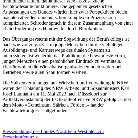
freundlicher laufen, damit dieser Weg als zusätzliche
Fachkräftesäule funktioniere. Die geplanten gesetzlichen
Anpassungen des Bundes würden hier zwar Perspektiven bieten,
machten aber den ohnehin schon komplexen Prozess noch
komplizierter. Schröder sprach in diesem Zusammenhang von einer
»Überforderung des Handwerks durch Bürokratie«.
Das Übergangssystems mit der Sogwirkung der Berufskollegs ist
nach wie vor zu groß. Um junge Menschen für die vielfältigen
Ausbildungs- und Karrierewege des dualen Systems zu
interessieren, ist weiterhin das Praktikum die bewährteste Form,
jungen Menschen einen persönlichen Eindruck zu vermitteln.
Hierfür wollen die Wirtschaftsorganisationen noch stärker bei
Betrieben sowie allen Schulformen werben.
Die Spitzenvertretungen aus Wirtschaft und Verwaltung in NRW
waren der Einladung des NRW-Arbeits- und Sozialministers Karl-
Josef Laumann am 11. Mai 2023 nach Düsseldorf zur
Auftaktveranstaltung der Fachkräfteoffensive NRW gefolgt. Unter
dem Motto »Gemeinsam. Stärken. Fördern.« hat der
Fachkräftekongress stattgefunden.
__________
Pressemeldung des Landes Nordrhein-Westfalen zur
Pressekonferenz >