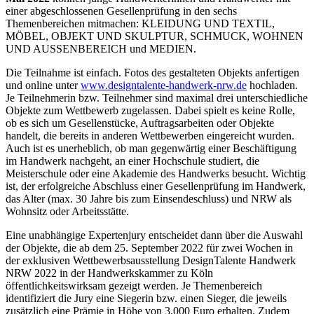
einer abgeschlossenen Gesellenprüfung in den sechs
Themenbereichen mitmachen: KLEIDUNG UND TEXTIL,
MÖBEL, OBJEKT UND SKULPTUR, SCHMUCK, WOHNEN
UND AUSSENBEREICH und MEDIEN.
Die Teilnahme ist einfach. Fotos des gestalteten Objekts anfertigen
und online unter
www.designtalente-handwerk-nrw.de
hochladen.
Je Teilnehmerin bzw. Teilnehmer sind maximal drei unterschiedliche
Objekte zum Wettbewerb zugelassen. Dabei spielt es keine Rolle,
ob es sich um Gesellenstücke, Auftragsarbeiten oder Objekte
handelt, die bereits in anderen Wettbewerben eingereicht wurden.
Auch ist es unerheblich, ob man gegenwärtig einer Beschäftigung
im Handwerk nachgeht, an einer Hochschule studiert, die
Meisterschule oder eine Akademie des Handwerks besucht. Wichtig
ist, der erfolgreiche Abschluss einer Gesellenprüfung im Handwerk,
das Alter (max. 30 Jahre bis zum Einsendeschluss) und NRW als
Wohnsitz oder Arbeitsstätte.
Eine unabhängige Expertenjury entscheidet dann über die Auswahl
der Objekte, die ab dem 25. September 2022 für zwei Wochen in
der exklusiven Wettbewerbsausstellung DesignTalente Handwerk
NRW 2022 in der Handwerkskammer zu Köln
öffentlichkeitswirksam gezeigt werden. Je Themenbereich
identifiziert die Jury eine Siegerin bzw. einen Sieger, die jeweils
zusätzlich eine Prämie in Höhe von 3.000 Euro erhalten. Zudem