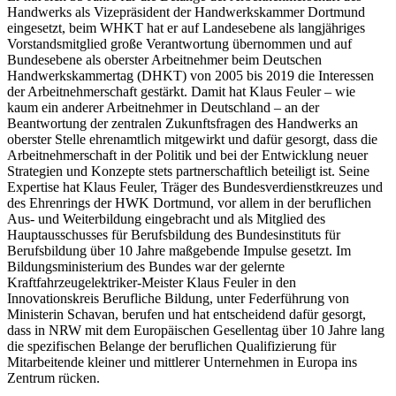
Handwerks als Vizepräsident der Handwerkskammer Dortmund
eingesetzt, beim WHKT hat er auf Landesebene als langjähriges
Vorstandsmitglied große Verantwortung übernommen und auf
Bundesebene als oberster Arbeitnehmer beim Deutschen
Handwerkskammertag (DHKT) von 2005 bis 2019 die Interessen
der Arbeitnehmerschaft gestärkt. Damit hat Klaus Feuler – wie
kaum ein anderer Arbeitnehmer in Deutschland – an der
Beantwortung der zentralen Zukunftsfragen des Handwerks an
oberster Stelle ehrenamtlich mitgewirkt und dafür gesorgt, dass die
Arbeitnehmerschaft in der Politik und bei der Entwicklung neuer
Strategien und Konzepte stets partnerschaftlich beteiligt ist. Seine
Expertise hat Klaus Feuler, Träger des Bundesverdienstkreuzes und
des Ehrenrings der HWK Dortmund, vor allem in der beruflichen
Aus- und Weiterbildung eingebracht und als Mitglied des
Hauptausschusses für Berufsbildung des Bundesinstituts für
Berufsbildung über 10 Jahre maßgebende Impulse gesetzt. Im
Bildungsministerium des Bundes war der gelernte
Kraftfahrzeugelektriker-Meister Klaus Feuler in den
Innovationskreis Berufliche Bildung, unter Federführung von
Ministerin Schavan, berufen und hat entscheidend dafür gesorgt,
dass in NRW mit dem Europäischen Gesellentag über 10 Jahre lang
die spezifischen Belange der beruflichen Qualifizierung für
Mitarbeitende kleiner und mittlerer Unternehmen in Europa ins
Zentrum rücken.