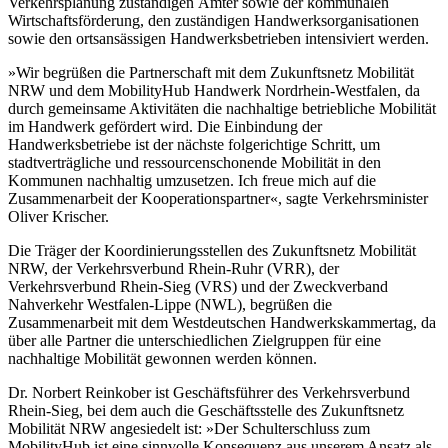
Verkehrsplanung zuständigen Ämter sowie der kommunalen
Wirtschaftsförderung, den zuständigen Handwerksorganisationen
sowie den ortsansässigen Handwerksbetrieben intensiviert werden.
»Wir begrüßen die Partnerschaft mit dem Zukunftsnetz Mobilität
NRW und dem MobilityHub Handwerk Nordrhein-Westfalen, da
durch gemeinsame Aktivitäten die nachhaltige betriebliche Mobilität
im Handwerk gefördert wird. Die Einbindung der
Handwerksbetriebe ist der nächste folgerichtige Schritt, um
stadtverträgliche und ressourcenschonende Mobilität in den
Kommunen nachhaltig umzusetzen. Ich freue mich auf die
Zusammenarbeit der Kooperationspartner«, sagte Verkehrsminister
Oliver Krischer.
Die Träger der Koordinierungsstellen des Zukunftsnetz Mobilität
NRW, der Verkehrsverbund Rhein-Ruhr (VRR), der
Verkehrsverbund Rhein-Sieg (VRS) und der Zweckverband
Nahverkehr Westfalen-Lippe (NWL), begrüßen die
Zusammenarbeit mit dem Westdeutschen Handwerkskammertag, da
über alle Partner die unterschiedlichen Zielgruppen für eine
nachhaltige Mobilität gewonnen werden können.
Dr. Norbert Reinkober ist Geschäftsführer des Verkehrsverbund
Rhein-Sieg, bei dem auch die Geschäftsstelle des Zukunftsnetz
Mobilität NRW angesiedelt ist: »Der Schulterschluss zum
MobilityHub ist eine sinnvolle Konsequenz aus unserem Ansatz als