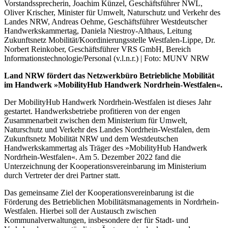
Vorstandssprecherin, Joachim Künzel, Geschäftsführer NWL,
Oliver Krischer, Minister für Umwelt, Naturschutz und Verkehr des
Landes NRW, Andreas Oehme, Geschäftsführer Westdeutscher
Handwerkskammertag, Daniela Niestroy-Althaus, Leitung
Zukunftsnetz Mobilität/Koordinierungsstelle Westfalen-Lippe, Dr.
Norbert Reinkober, Geschäftsführer VRS GmbH, Bereich
Informationstechnologie/Personal (v.l.n.r.) | Foto: MUNV NRW
Land NRW fördert das Netzwerkbüro Betriebliche Mobilität
im Handwerk »MobilityHub Handwerk Nordrhein-Westfalen«.
Der MobilityHub Handwerk Nordrhein-Westfalen ist dieses Jahr
gestartet. Handwerksbetriebe profitieren von der engen
Zusammenarbeit zwischen dem Ministerium für Umwelt,
Naturschutz und Verkehr des Landes Nordrhein-Westfalen, dem
Zukunftsnetz Mobilität NRW und dem Westdeutschen
Handwerkskammertag als Träger des »MobilityHub Handwerk
Nordrhein-Westfalen«. Am 5. Dezember 2022 fand die
Unterzeichnung der Kooperationsvereinbarung im Ministerium
durch Vertreter der drei Partner statt.
Das gemeinsame Ziel der Kooperationsvereinbarung ist die
Förderung des Betrieblichen Mobilitätsmanagements in Nordrhein-
Westfalen. Hierbei soll der Austausch zwischen
Kommunalverwaltungen, insbesondere der für Stadt- und