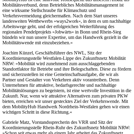
Mobilitätsverbund, denn Betriebliches Mobilitätsmanagement ist
eine wirksame Stellschraube für Klimaschutz und
Verkehrsvermeidung gleichermaßen. Nach dem Start unseres
landesweiten Wettbewerbs »ways2work«, in dem es um nachhaltige
Arbeitswege geht, und der erfolgreichen Weiterführung des
regionalen Pendelprojekts »Jobwärts« in Bonn und Rhein-Sieg
bündeln wir nun unsere Expertise, um das Handwerk gezielt in die
Mobilitätswende mit einzubeziehen.«
Joachim Künzel, Geschäftsführer des NWL, Sitz der
Koordinierungsstelle Westfalen-Lippe des Zukunftsnetz Mobilität
NRW: »Mobilität wird zunehmend zum ausschlaggebenden
Standortfaktor für Betriebe und ihre Belegschaften. Diese zu fördern
und sicherzustellen ist eine Gemeinschaftsaufgabe, die wir als
Partner und Gestalter von Verkehren aktiv vorantreiben. Denn
Unternehmen für attraktive, bedarfsgerechte und nachhaltige
Mobilitätslösungen zu begeistern, ist eine wertvolle Investition in die
Zukunft. Nur, wenn wir attraktive Alternativen zum privaten PKW
bieten, erreichen wir unser gestecktes Ziel der Verkehrswende. Mit
dem MobilityHub Handwerk Nordrhein-Westfalen gehen wir einen
wichtigen Schritt in diese Richtung.«
Gabriele Matz, Vorstandssprecherin des VRR und Sitz der
Koordinierungsstelle Rhein-Ruhr des Zukunftsnetz Mobilität NRW:
»Schon seit etwas mehr als einem Jahr arbeitet das Zukunftsnetz