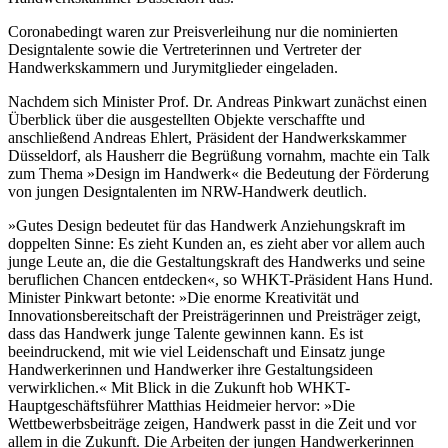
Coronabedingt waren zur Preisverleihung nur die nominierten
Designtalente sowie die Vertreterinnen und Vertreter der
Handwerkskammern und Jurymitglieder eingeladen.
Nachdem sich Minister Prof. Dr. Andreas Pinkwart zunächst einen
Überblick über die ausgestellten Objekte verschaffte und
anschließend Andreas Ehlert, Präsident der Handwerkskammer
Düsseldorf, als Hausherr die Begrüßung vornahm, machte ein Talk
zum Thema »Design im Handwerk« die Bedeutung der Förderung
von jungen Designtalenten im NRW-Handwerk deutlich.
»Gutes Design bedeutet für das Handwerk Anziehungskraft im
doppelten Sinne: Es zieht Kunden an, es zieht aber vor allem auch
junge Leute an, die die Gestaltungskraft des Handwerks und seine
beruflichen Chancen entdecken«, so WHKT-Präsident Hans Hund.
Minister Pinkwart betonte: »Die enorme Kreativität und
Innovationsbereitschaft der Preisträgerinnen und Preisträger zeigt,
dass das Handwerk junge Talente gewinnen kann. Es ist
beeindruckend, mit wie viel Leidenschaft und Einsatz junge
Handwerkerinnen und Handwerker ihre Gestaltungsideen
verwirklichen.« Mit Blick in die Zukunft hob WHKT-
Hauptgeschäftsführer Matthias Heidmeier hervor: »Die
Wettbewerbsbeiträge zeigen, Handwerk passt in die Zeit und vor
allem in die Zukunft. Die Arbeiten der jungen Handwerkerinnen