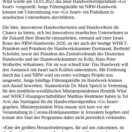
Wüst wurde am 14.03.2022 das neue Handwerkerstipendium »Go
Israel« vorgestellt: Junge Führungskräfte im NRW-Handwerk
können mit Unterstützung von »Go Israel« ein Praktikum in
israelischen Unternehmen durchführen.
Die Idee, innovativen Handwerkerinnen und Handwerkern die
Chance zu bieten, sich bei innovativen israelischen Unternehmen in
die Zukunft ihrer Branche einzuarbeiten, entstand auf einer Israel-
Reise des NRW-Handwerks 2020, an der auch der heutige WHKT-
Präsident und Präsident der Handwerkskammer Dortmund, Berthold
Schröder, sowie der Präsident des Zentralverbands des Deutschen
Handwerks und der Handwerkskammer zu Köln, Hans Peter
Wollseifer, teilnahmen. Für sie war schnell klar: Das Handwerk will
den Austausch mit Israel nach Kräften unterstützen. Mit Förderung
durch das Land NRW wird ein erstes wichtiges Projekt nun
umgesetzt. Junge künftige Führungskräfte im Handwerk können
sich darauf bewerben. Staatssekretär Dr. Mark Speich in Vertretung
für den nordrhein-westfälischen Ministerpräsidenten Hendrik Wüst
und WHKT-Hauptgeschäftsführer Matthias Heidmeier haben in Tel
Aviv das Startsignal für die Handwerkerstipendien »Go Israel«
gegeben. Ministerpräsident Wüst musste sich kurz vor der
Veranstaltung in Corona-Hotelquarantäne in Jerusalem begeben und
konnte den Start des Programms daher nicht persönlich verkünden.
»Eine der größten Herausforderungen, die auf uns zukommen, ist