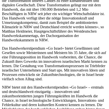
die Transformation unseres Landes zu einer klimaneutralen und
digitalen Gesellschaft. Diese Transformation gelingt nur mit dem
Handwerk, das mit über 190.000 Betrieben und 1,2 Mio
Beschäftigten in NRW seit jeher ein wichtiger Wirtschaftsfaktor ist.
Das Handwerk verfügt über die nötige Innovationskraft und
Umsetzungskompetenz, damit zum Beispiel die ambitionierten
Klimaziele in NRW und Deutschland erreicht werden können«, so
Matthias Heidmeier, Hauptgeschäftsführer des Westdeutschen
Handwerkskammertags, der Dachorganisation der
Handwerkskammern in NRW.
Das Handwerkerstipendium »Go Israel« bietet Gesellinnen und
Gesellen sowie Meisterinnen und Meistern bis 35 Jahre, die sich auf
eine Führungsposition im Handwerk vorbereiten, die Chance, die
Zukunft ihres Gewerks im innovativen israelischen Markt kennen zu
lernen. Die Gestaltung von Transformationsprozessen ist Triebfeder
israelischer Unternehmen und Start ups. Mit innovativen Ideen und
Prozessen entwickeln sie Zukunftstechnologien, die in Israel heute
vielfach schon Alltag sind.
NRW bietet mit den Handwerkerstipendien »Go Israel« – erstmals
und deutschlandweit einzigartig – innovativen und
zukunftsorientierten jungen Führungskräften im Handwerk die
Chance, in Israel technologische Entwicklungen, Innovations- und
Fehlerkultur und deren kulturellen Kontext kennen zu lernen. Die