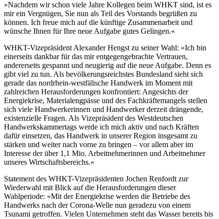
»Nachdem wir schon viele Jahre Kollegen beim WHKT sind, ist es
mir ein Vergnügen, Sie nun als Teil des Vorstands begrüßen zu
können. Ich freue mich auf die künftige Zusammenarbeit und
wünsche Ihnen für Ihre neue Aufgabe gutes Gelingen.«
WHKT-Vizepräsident Alexander Hengst zu seiner Wahl: »Ich bin
einerseits dankbar für das mir entgegengebrachte Vertrauen,
andererseits gespannt und neugierig auf die neue Aufgabe. Denn es
gibt viel zu tun. Als bevölkerungsreichstes Bundesland sieht sich
gerade das nordrhein-westfälische Handwerk im Moment mit
zahlreichen Herausforderungen konfrontiert: Angesichts der
Energiekrise, Materialengpässe und des Fachkräftemangels stellen
sich viele Handwerkerinnen und Handwerker derzeit drängende,
existenzielle Fragen. Als Vizepräsident des Westdeutschen
Handwerkskammertags werde ich mich aktiv und nach Kräften
dafür einsetzen, das Handwerk in unserer Region insgesamt zu
stärken und weiter nach vorne zu bringen – vor allem aber im
Interesse der über 1,1 Mio. Arbeitnehmerinnen und Arbeitnehmer
unseres Wirtschaftsbereichs.«
Statement des WHKT-Vizepräsidenten Jochen Renfordt zur
Wiederwahl mit Blick auf die Herausforderungen dieser
Wahlperiode: »Mit der Energiekrise werden die Betriebe des
Handwerks nach der Corona-Welle nun geradezu von einem
Tsunami getroffen. Vielen Unternehmen steht das Wasser bereits bis