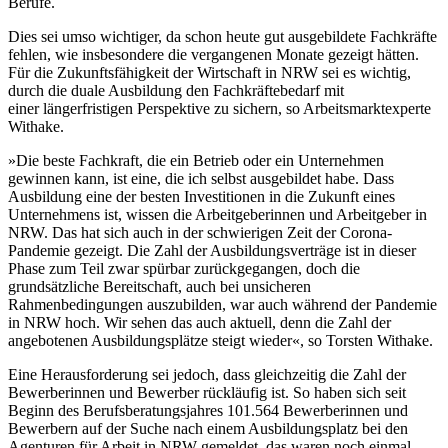
Berufe.
Dies sei umso wichtiger, da schon heute gut ausgebildete Fachkräfte
fehlen, wie insbesondere die vergangenen Monate gezeigt hätten.
Für die Zukunftsfähigkeit der Wirtschaft in NRW sei es wichtig,
durch die duale Ausbildung den Fachkräftebedarf mit
einer längerfristigen Perspektive zu sichern, so Arbeitsmarktexperte
Withake.
»Die beste Fachkraft, die ein Betrieb oder ein Unternehmen
gewinnen kann, ist eine, die ich selbst ausgebildet habe. Dass
Ausbildung eine der besten Investitionen in die Zukunft eines
Unternehmens ist, wissen die Arbeitgeberinnen und Arbeitgeber in
NRW. Das hat sich auch in der schwierigen Zeit der Corona-
Pandemie gezeigt. Die Zahl der Ausbildungsverträge ist in dieser
Phase zum Teil zwar spürbar zurückgegangen, doch die
grundsätzliche Bereitschaft, auch bei unsicheren
Rahmenbedingungen auszubilden, war auch während der Pandemie
in NRW hoch. Wir sehen das auch aktuell, denn die Zahl der
angebotenen Ausbildungsplätze steigt wieder«, so Torsten Withake.
Eine Herausforderung sei jedoch, dass gleichzeitig die Zahl der
Bewerberinnen und Bewerber rückläufig ist. So haben sich seit
Beginn des Berufsberatungsjahres 101.564 Bewerberinnen und
Bewerbern auf der Suche nach einem Ausbildungsplatz bei den
Agenturen für Arbeit in NRW gemeldet, das waren noch einmal