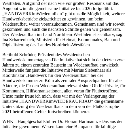
Westfalen. Aufgrund der nach wie vor großen Resonanz auf das
Angebot wird die gemeinsame Initiative bis 2026 fortgeführt.
„HANDWERKimWiederaufbau“ gibt uns die Möglichkeit, weitere
Handwerksbetriebe zielgerichtet zu gewinnen, um beim
Wiederaufbau weiter voranzukommen. Gemeinsam sind wir soweit
gekommen und auch die nächsten Schritte gehen wir gemeinsam.
Der Wiederaufbau im Land Nordrhein-Westfalen ist sichtbar«, sagt
Ina Scharrenbach, Ministerin für Heimat, Kommunales, Bau und
Digitalisierung des Landes Nordrhein-Westfalen.
Berthold Schröder, Präsident des Westdeutschen
Handwerkskammertages: »Die Initiative hat sich in den letzten zwei
Jahren zu einem zentralen Baustein im Wiederaufbau entwickelt.
Mittlerweile fungiert die Initiative mit Marius Siebenhaar als
Koordinator „Handwerk für den Wiederaufbau“ bei der
Handwerkskammer zu Köln als zentraler Ansprechpartner für alle
Akteure, die für den Wiederaufbau relevant sind: Ob für Private, für
Kommunen, Hilfsorganisationen, allen voran für Flutbetroffene.
Umso mehr freue ich mich, dass wir mit der Verlängerung der
Initiative „HANDWERKimWIEDERAUFBAU“ die gemeinsame
Unterstützung des Wiederaufbaus in dem von der Flutkatstrophe
2021 betroffenen Gebiet fortschreiben können.«
WHKT-Hauptgeschäftsführer Dr. Florian Hartmann: »Das aus der
Initiative gewonnene Wissen kann eine Blaupause für künftige