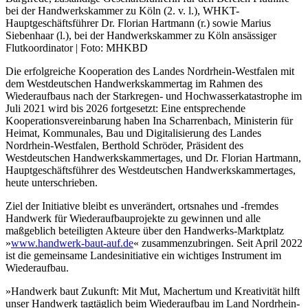
bei der Handwerkskammer zu Köln (2. v. l.), WHKT-
Hauptgeschäftsführer Dr. Florian Hartmann (r.) sowie Marius
Siebenhaar (l.), bei der Handwerkskammer zu Köln ansässiger
Flutkoordinator | Foto: MHKBD
Die erfolgreiche Kooperation des Landes Nordrhein-Westfalen mit
dem Westdeutschen Handwerkskammertag im Rahmen des
Wiederaufbaus nach der Starkregen- und Hochwasserkatastrophe im
Juli 2021 wird bis 2026 fortgesetzt: Eine entsprechende
Kooperationsvereinbarung haben Ina Scharrenbach, Ministerin für
Heimat, Kommunales, Bau und Digitalisierung des Landes
Nordrhein-Westfalen, Berthold Schröder, Präsident des
Westdeutschen Handwerkskammertages, und Dr. Florian Hartmann,
Hauptgeschäftsführer des Westdeutschen Handwerkskammertages,
heute unterschrieben.
Ziel der Initiative bleibt es unverändert, ortsnahes und -fremdes
Handwerk für Wiederaufbauprojekte zu gewinnen und alle
maßgeblich beteiligten Akteure über den Handwerks-Marktplatz
»
www.handwerk-baut-auf.de
« zusammenzubringen. Seit April 2022
ist die gemeinsame Landesinitiative ein wichtiges Instrument im
Wiederaufbau.
»Handwerk baut Zukunft: Mit Mut, Machertum und Kreativität hilft
unser Handwerk tagtäglich beim Wiederaufbau im Land Nordrhein-