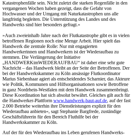
Katastrophenfälle sein. Nicht zuletzt die starken Regenfälle in den
vergangenen Wochen haben gezeigt, dass die Gefahr von
Hochwasser und der Umgang mit Naturkatastrophen uns alle
langfristig begleiten. Die Unterstützung des Landes und des
Handwerks sind hier besonders gefragt.«
»Auch zweieinhalb Jahre nach der Flutkatastrophe gibt es in vielen
betroffenen Regionen noch eine Menge Arbeit. Hier spielt das
Handwerk die zentrale Rolle: Nur mit engagierten
Handwerkerinnen und Handwerkern ist der Wiederaufbau zu
stemmen. Die Verlängerung der Initiative
„HANDWERKimWIEDERAUFBAU“ ist daher eine sehr gute
Nachricht – das Handwerk bleibt an der Seite der Betroffenen. Der
bei der Handwerkskammer zu Köln ansässige Flutkoordinator
Marius Siebenhaar agiert als entscheidendes Scharnier, das Akteure
wie Politik, Kommunen und Hilfsorganisationen sowie Betroffene
in ganz Nordrhein-Westfalen mit dem Handwerk zusammenbringt.
Diese Koordination hat sich absolut bewährt. Gleiches gilt auch für
die Handwerker-Plattform
www.handwerk-baut-auf.de
, auf der fast
2.000 Betriebe weiterhin ihre Dienstleistungen explizit für den
Wiederaufbau anbieten«, sagt Stephanie Bargfrede, zuständige
Geschäftsführerin für den Bereich Fluthilfe bei der
Handwerkskammer zu Köln.
Auf der für den Wiederaufbau ins Leben gerufenen Handwerks-