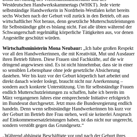
Westdeutschen Handwerkskammertags (WHKT). Jede vierte
selbstständige Handwerkerin in Nordrhein-Westfalen kehrt bereits
sechs Wochen nach der Geburt voll zurück in den Betrieb, oft aus
wirtschaftlicher Not heraus, denn gesetzliche Mutterschutzleistungen
für Selbstständige gibt es bislang nicht. Fast alle übten während der
Schwangerschaft regelmäßig körperliche Tätigkeiten aus, vor denen
Angestellte geschützt würden.
Wirtschaftsministerin Mona Neubaur:
„Ich habe großen Respekt
vor all den Handwerkerinnen, die mit Kreativität, Mut und Ausdauer
ihren Betrieb führen. Diese Frauen sind Fachkräfte, auf die wir
dringend angewiesen sind. Es ist nicht hinnehmbar, dass sie in einer
so sensiblen Lebensphase ohne jede gesetzliche Absicherung
dastehen. Wer bis kurz vor der Geburt körperlich hart arbeitet und
direkt danach wieder loslegt, braucht nicht nur Anerkennung –
sondern auch konkrete Unterstützung. Um für selbstständige Frauen
endlich Mutterschutzleistungen zu schaffen, habe ich bereits im
März vergangenen Jahres eine entsprechende Initiative erfolgreich
im Bundesrat durchgesetzt. Jetzt muss die Bundesregierung endlich
handeln. Denn wenn selbstständige Handwerkerinnen bis kurz vor
der Geburt im Betrieb ihre Frau stehen, weil sie keinerlei Anspruch
auf Einkommensersatzleistungen haben, ist das nicht nur ungerecht,
sondern verstößt gegen das Grundgesetz.“
„Während abhängig Beschäftigte vor und nach der Geburt ihres