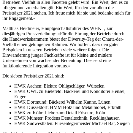
Betrieben Vielfalt in allen Facetten gelebt wird. Ein Wert, den es zu
pflegen und zu erhalten gilt.­ Ein Wert, für den vor allem die
Preisträger 2021 stehen. Ich freue mich für sie und bedanke mich für
ihr Engagement.«
Matthias Heidmeier, Hauptgeschäftsführer des WHKT, zur
diesjährigen Preisverleihung: »Für die Ehrung der Betriebe durch
die Handwerkskammern bietet der Diversity-Tag der Charta-der-
Vielfalt einen gelungenen Rahmen. Wir hoffen, dass den guten
Beispielen in unseren Betrieben viele weitere folgen. Die
Einwanderung junger Fachkräfte ist für kleine und mittlere
Unternehmen von wachsender Bedeutung. Dies setzt eine
funktionierende Integration voraus.«
Die sieben Preisträger 2021 sind:
HWK Aachen: Elektro Ohligschläger, Würselen
HWK OWL zu Bielefeld: Bäckerei und Konditorei Hensel,
Enger
HWK Dortmund: Bäckerei Wilhelm Kanne, Lünen
HWK Düsseldorf: HMM Holz und Metallmöbel, Erkrath
HWK zu Köln: Liebe zum Detail Friseure, Köln
HWK Münster: Prodens Dentaltechnik, Recklinghausen
HWK Südwestfalen: Fliesenlegermeister Michael Bär, Siegen