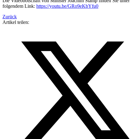
Die Videobotschaft von Minister Joachim Stamp finden Sie unter
folgendem Link:
https://youtu.be/GRo9eKbYfu0
Zurück
Artikel teilen: