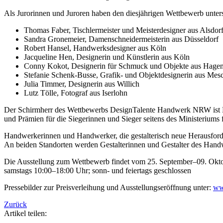
Als Jurorinnen und Juroren haben den diesjährigen Wettbewerb unters
Thomas Faber, Tischlermeister und Meisterdesigner aus Alsdor
Sandra Gronemeier, Damenschneidermeisterin aus Düsseldorf
Robert Hansel, Handwerksdesigner aus Köln
Jacqueline Hen, Designerin und Künstlerin aus Köln
Conny Kokot, Designerin für Schmuck und Objekte aus Hage
Stefanie Schenk-Busse, Grafik- und Objektdesignerin aus Mes
Julia Timmer, Designerin aus Willich
Lutz Tölle, Fotograf aus Iserlohn
Der Schirmherr des Wettbewerbs DesignTalente Handwerk NRW ist Mi
und Prämien für die Siegerinnen und Sieger seitens des Ministeriums 
Handwerkerinnen und Handwerker, die gestalterisch neue Herausf
An beiden Standorten werden Gestalterinnen und Gestalter des Hand
Die Ausstellung zum Wettbewerb findet vom 25. September–09. Oktob
samstags 10:00–18:00 Uhr; sonn- und feiertags geschlossen
Pressebilder zur Preisverleihung und Ausstellungseröffnung unter:
ww
Zurück
Artikel teilen: