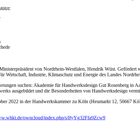
tützt:
f
n
chede
nisterpräsident von Nordrhein-Westfalen, Hendrik Wüst. Gefördert 
für Wirtschaft, Industrie, Klimaschutz und Energie des Landes Nordrhe
orderungen suchen: Akademie für Handwerksdesign Gut Rosenberg in 
werks ausgebildet und die Besonderheiten von Handwerksdesign vermit
er 2022 in der Handwerkskammer zu Köln (Heumarkt 12, 50667 Köln) s
w.whkt.de/owncloud/index.php/s/lfyYg32Ffa9Zcw9