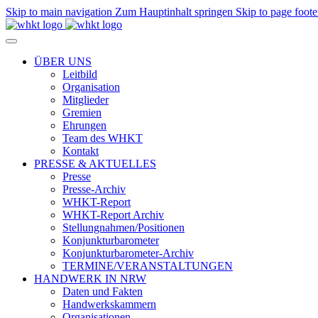
Skip to main navigation
Zum Hauptinhalt springen
Skip to page foote
ÜBER UNS
Leitbild
Organisation
Mitglieder
Gremien
Ehrungen
Team des WHKT
Kontakt
PRESSE & AKTUELLES
Presse
Presse-Archiv
WHKT-Report
WHKT-Report Archiv
Stellungnahmen/Positionen
Konjunkturbarometer
Konjunkturbarometer-Archiv
TERMINE/VERANSTALTUNGEN
HANDWERK IN NRW
Daten und Fakten
Handwerkskammern
Organisationen