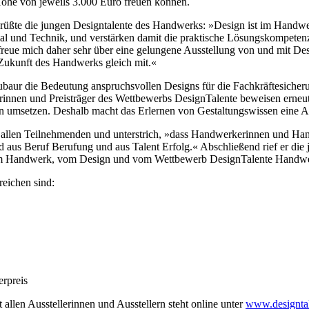
n Höhe von jeweils 3.000 Euro freuen können.
ßte die jungen Designtalente des Handwerks: »Design ist im Handwerk 
al und Technik, und verstärken damit die praktische Lösungskompetenz
freue mich daher sehr über eine gelungene Ausstellung von und mit D
 Zukunft des Handwerks gleich mit.«
eubaur die Bedeutung anspruchsvollen Designs für die Fachkräftesiche
rägerinnen und Preisträger des Wettbewerbs DesignTalente beweisen erne
en umsetzen. Deshalb macht das Erlernen von Gestaltungswissen eine A
allen Teilnehmenden und unterstrich, »dass Handwerkerinnen und Hand
wird aus Beruf Berufung und aus Talent Erfolg.« Abschließend rief er 
 – vom Handwerk, vom Design und vom Wettbewerb DesignTalente Han
reichen sind:
rpreis
len Ausstellerinnen und Ausstellern steht online unter
www.designta