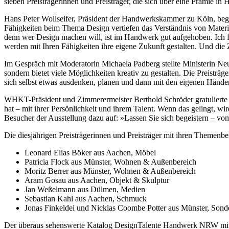
sieben Preisträgerinnen und Preisträger, die sich über eine Prämie i
Hans Peter Wollseifer, Präsident der Handwerkskammer zu Köln, begrü
Fähigkeiten beim Thema Design vertiefen das Verständnis von Materi
denn wer Design machen will, ist im Handwerk gut aufgehoben. Ich 
werden mit Ihren Fähigkeiten ihre eigene Zukunft gestalten. Und die
Im Gespräch mit Moderatorin Michaela Padberg stellte Ministerin N
sondern bietet viele Möglichkeiten kreativ zu gestalten. Die Preist
sich selbst etwas ausdenken, planen und dann mit den eigenen Händ
WHKT-Präsident und Zimmerermeister Berthold Schröder gratulierte 
hat – mit ihrer Persönlichkeit und ihrem Talent. Wenn das gelingt, 
Besucher der Ausstellung dazu auf: »Lassen Sie sich begeistern
Die diesjährigen Preisträgerinnen und Preisträger mit ihren Themenbe
Leonard Elias Böker aus Aachen, Möbel
Patricia Flock aus Münster, Wohnen & Außenbereich
Moritz Berrer aus Münster, Wohnen & Außenbereich
Aram Gosau aus Aachen, Objekt & Skulptur
Jan Weßelmann aus Dülmen, Medien
Sebastian Kahl aus Aachen, Schmuck
Jonas Finkeldei und Nicklas Coombe Potter aus Münster, Sonde
Der überaus sehenswerte Katalog DesignTalente Handwerk NRW mit al