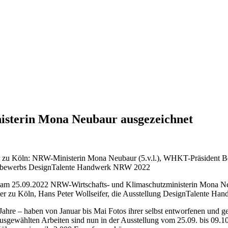
sterin Mona Neubaur ausgezeichnet
 zu Köln: NRW-Ministerin Mona Neubaur (5.v.l.), WHKT-Präsident Ber
 Wettbewerbs DesignTalente Handwerk NRW 2022
n am 25.09.2022 NRW-Wirtschafts- und Klimaschutzministerin Mona N
r zu Köln, Hans Peter Wollseifer, die Ausstellung DesignTalente H
 – haben von Januar bis Mai Fotos ihrer selbst entworfenen und gesta
sgewählten Arbeiten sind nun in der Ausstellung vom 25.09. bis 09.10