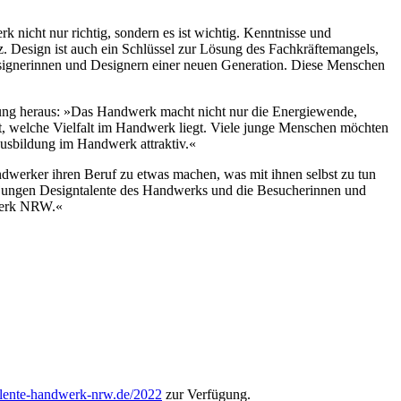
nicht nur richtig, sondern es ist wichtig. Kenntnisse und
. Design ist auch ein Schlüssel zur Lösung des Fachkräftemangels,
esignerinnen und Designern einer neuen Generation. Diese Menschen
rung heraus: »Das Handwerk macht nicht nur die Energiewende,
ut, welche Vielfalt im Handwerk liegt. Viele junge Menschen möchten
usbildung im Handwerk attraktiv.«
werker ihren Beruf zu etwas machen, was mit ihnen selbst zu tun
die jungen Designtalente des Handwerks und die Besucherinnen und
dwerk NRW.«
lente-handwerk-nrw.de/2022
zur Verfügung.