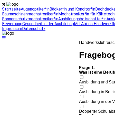
Startseite
Augenoptiker*in
Bäcker*in und Konditor*in
Dachdecke
Baumaschinenmechatroniker*in
Mechatroniker*in für Kältetech
Sonnenschutzmechatroniker*in
Ausbildungsbotschafter*in
Ausl
Bewerbung
Gesundheit in der Ausbildung
Mit Abi ins Handwerk
R
Impressum
Datenschutz
Handwerksführersc
Fragebog
Frage 1.
Was ist eine Beru
Ausbildung und Stu
Ausbildung in Betr
Ausbildung in der V
Doppelter Schulab