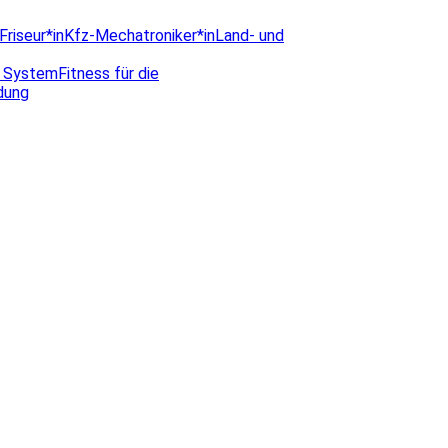
Friseur*in
Kfz-Mechatroniker*in
Land- und
s System
Fitness für die
ldung