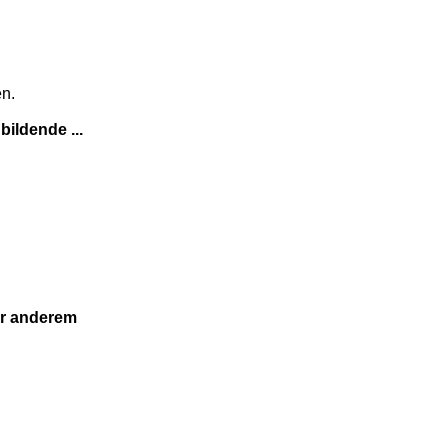
en.
ildende ...
er anderem