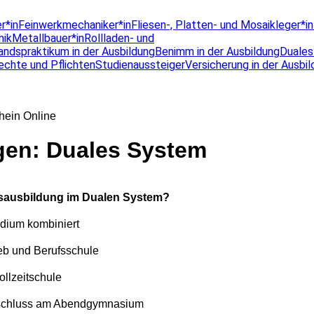
r*in
Feinwerkmechaniker*in
Fliesen-, Platten- und Mosaikleger*in
nik
Metallbauer*in
Rollladen- und
andspraktikum in der Ausbildung
Benimm in der Ausbildung
Duale
echte und Pflichten
Studienaussteiger
Versicherung in der Ausbi
hein Online
en: Duales System
fsausbildung im Dualen System?
dium kombiniert
ieb und Berufsschule
ollzeitschule
schluss am Abendgymnasium