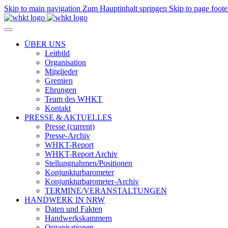
Skip to main navigation
Zum Hauptinhalt springen
Skip to page foote
ÜBER UNS
Leitbild
Organisation
Mitglieder
Gremien
Ehrungen
Team des WHKT
Kontakt
PRESSE & AKTUELLES
Presse
(current)
Presse-Archiv
WHKT-Report
WHKT-Report Archiv
Stellungnahmen/Positionen
Konjunkturbarometer
Konjunkturbarometer-Archiv
TERMINE/VERANSTALTUNGEN
HANDWERK IN NRW
Daten und Fakten
Handwerkskammern
Organisationen