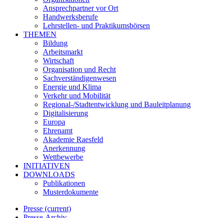
Ansprechpartner vor Ort
Handwerksberufe
Lehrstellen- und Praktikumsbörsen
THEMEN
Bildung
Arbeitsmarkt
Wirtschaft
Organisation und Recht
Sachverständigenwesen
Energie und Klima
Verkehr und Mobilität
Regional-/Stadtentwicklung und Bauleitplanung
Digitalisierung
Europa
Ehrenamt
Akademie Raesfeld
Anerkennung
Wettbewerbe
INITIATIVEN
DOWNLOADS
Publikationen
Musterdokumente
Presse
(current)
Presse-Archiv