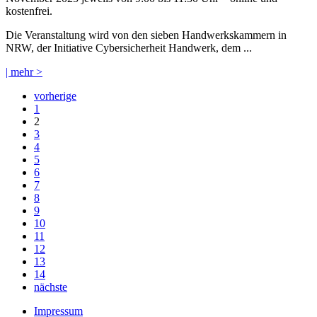
kostenfrei.
Die Veranstaltung wird von den sieben Handwerkskammern in
NRW, der Initiative Cybersicherheit Handwerk, dem ...
| mehr >
vorherige
1
2
3
4
5
6
7
8
9
10
11
12
13
14
nächste
Impressum