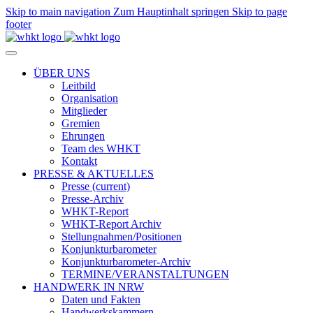
Skip to main navigation
Zum Hauptinhalt springen
Skip to page
footer
ÜBER UNS
Leitbild
Organisation
Mitglieder
Gremien
Ehrungen
Team des WHKT
Kontakt
PRESSE & AKTUELLES
Presse
(current)
Presse-Archiv
WHKT-Report
WHKT-Report Archiv
Stellungnahmen/Positionen
Konjunkturbarometer
Konjunkturbarometer-Archiv
TERMINE/VERANSTALTUNGEN
HANDWERK IN NRW
Daten und Fakten
Handwerkskammern