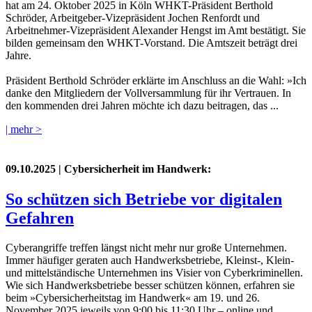
hat am 24. Oktober 2025 in Köln WHKT-Präsident Berthold
Schröder, Arbeitgeber-Vizepräsident Jochen Renfordt und
Arbeitnehmer-Vizepräsident Alexander Hengst im Amt bestätigt. Sie
bilden gemeinsam den WHKT-Vorstand. Die Amtszeit beträgt drei
Jahre.
Präsident Berthold Schröder erklärte im Anschluss an die Wahl: »Ich
danke den Mitgliedern der Vollversammlung für ihr Vertrauen. In
den kommenden drei Jahren möchte ich dazu beitragen, das ...
| mehr >
09.10.2025
| Cybersicherheit im Handwerk:
So schützen sich Betriebe vor digitalen
Gefahren
Cyberangriffe treffen längst nicht mehr nur große Unternehmen.
Immer häufiger geraten auch Handwerksbetriebe, Kleinst-, Klein-
und mittelständische Unternehmen ins Visier von Cyberkriminellen.
Wie sich Handwerksbetriebe besser schützen können, erfahren sie
beim »Cybersicherheitstag im Handwerk« am 19. und 26.
November 2025 jeweils von 9:00 bis 11:30 Uhr – online und