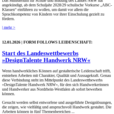
Das Ministerium für Schule und Bildung des Landes NRW hat
angekündigt, ab dem Schuljahr 2028/29 schulische Vorkurse „ABC-
Klassen“ einführen zu wollen, um damit vor allem die
Sprachkompetenz von Kindern vor ihrer Einschulung gezielt zu
fördern.
| mehr >
12.01.2026
| FORM FOLLOWS LEIDENSCHAFT:
Start des Landeswettbewerbs
»DesignTalente Handwerk NRW«
Wenn handwerkliches Können auf gestalterische Leidenschaft trifft,
entstehen Arbeiten mit Charakter, Qualität und Aussagekraft. Genau
diese Verbindung steht im Mittelpunkt des Landeswettbewerbs
»DesignTalente Handwerk NRW«, für den sich Handwerkerinnen
und Handwerker aus Nordrhein-Westfalen ab sofort bewerben
können.
Gesucht werden selbst entworfene und ausgeführte Designlösungen,
die zeigen, wie vielfältig und anspruchsvoll Handwerk gestaltet. Die
Arbeiten können in fünf Themenbereichen ...